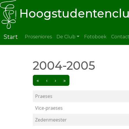
Hoogstudentenclu
Start
Proseniores
De Club
Fotoboek
Contac
2004-2005
«
‹
›
»
Praeses
Vice-praeses
Zedenmeester