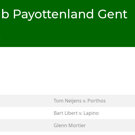
b Payottenland Gent
t
Tom Neijens v. Porthos
Bart Libert v. Lapino
Glenn Mortier