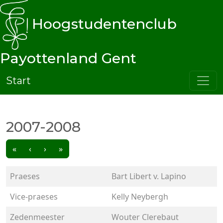
Hoogstudentenclub
Payottenland Gent
Start
2007-2008
«
‹
›
»
Praeses
Bart Libert v. Lapino
Vice-praeses
Kelly Neybergh
Zedenmeester
Wouter Clerebaut